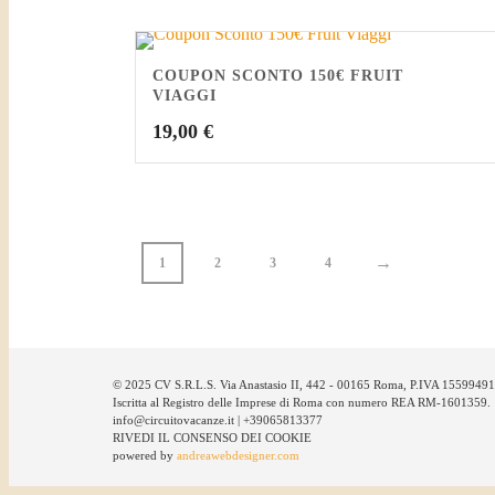
COUPON SCONTO 150€ FRUIT
VIAGGI
19,00
€
→
1
2
3
4
© 2025 CV S.R.L.S. Via Anastasio II, 442 - 00165 Roma, P.IVA 1559949
Iscritta al Registro delle Imprese di Roma con numero REA RM-1601359.
info@circuitovacanze.it | +39065813377
RIVEDI IL CONSENSO DEI COOKIE
powered by
andreawebdesigner.com