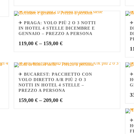
✈ PRAGA: VOLO PIÙ 2 O 3 NOTTI
✈
IN HOTEL 4 STELLE DICEMBRE E
D
GENNAIO – PREZZO A PERSONA
D
P
119,00
€
–
159,00
€
1
✈ BUCAREST: PACCHETTO CON
✈
VOLO DIRETTO A/R PIÙ 2 O 3
H
NOTTI IN HOTEL 4 STELLE –
G
PREZZO A PERSONA
3
159,00
€
–
209,00
€
✈
H
F