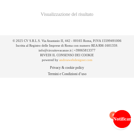
Visualizzazione del risultato
© 2025 CV S.R.L.S. Via Anastasio II, 442 - 00165 Roma, P.IVA 15599491006
Iscritta al Registro delle Imprese di Roma con numero REA RM-1601359.
info@circuitovacanze.it | +39065813377
RIVEDI IL CONSENSO DEI COOKIE
powered by
andreawebdesigner.com
Privacy & cookie policy
Termini e Condizioni d’uso
0
Notificami
Notificami