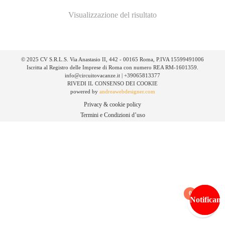
Visualizzazione del risultato
© 2025 CV S.R.L.S. Via Anastasio II, 442 - 00165 Roma, P.IVA 15599491006
Iscritta al Registro delle Imprese di Roma con numero REA RM-1601359.
info@circuitovacanze.it | +39065813377
RIVEDI IL CONSENSO DEI COOKIE
powered by
andreawebdesigner.com
Privacy & cookie policy
Termini e Condizioni d’uso
0
Notificami
Notificami