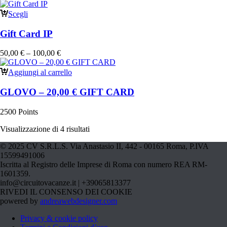
Scegli
Gift Card IP
50,00
€
–
100,00
€
Aggiungi al carrello
GLOVO – 20,00 € GIFT CARD
2500 Points
Visualizzazione di 4 risultati
© 2025 CV S.R.L.S. Via Anastasio II, 442 - 00165 Roma, P.IVA
15599491006
Iscritta al Registro delle Imprese di Roma con numero REA RM-
1601359.
info@circuitovacanze.it | +39065813377
RIVEDI IL CONSENSO DEI COOKIE
powered by
andreawebdesigner.com
Privacy & cookie policy