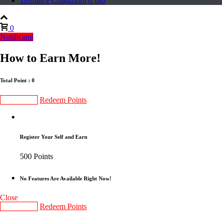
Termini e Condizioni d’uso
0
Notificami
How to Earn More!
Total Point : 0
Gain Points
Redeem Points
Register Your Self and Earn
500 Points
No Features Are Available Right Now!
Close
Gain Points
Redeem Points