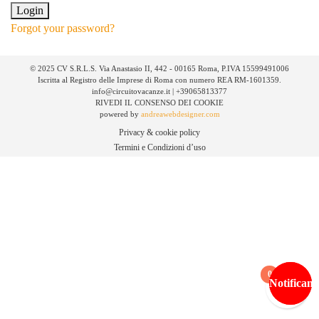
Forgot your password?
© 2025 CV S.R.L.S. Via Anastasio II, 442 - 00165 Roma, P.IVA 15599491006
Iscritta al Registro delle Imprese di Roma con numero REA RM-1601359.
info@circuitovacanze.it | +39065813377
RIVEDI IL CONSENSO DEI COOKIE
powered by
andreawebdesigner.com
Privacy & cookie policy
Termini e Condizioni d’uso
0
Notificami
Notificami