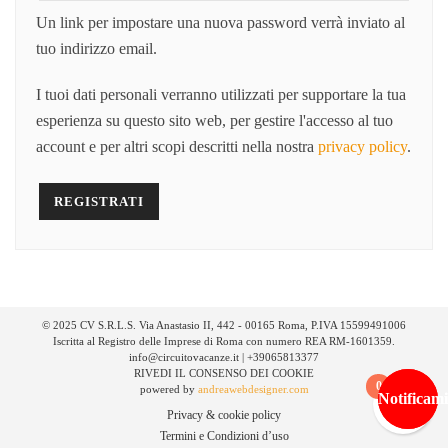
Un link per impostare una nuova password verrà inviato al
tuo indirizzo email.
I tuoi dati personali verranno utilizzati per supportare la tua
esperienza su questo sito web, per gestire l'accesso al tuo
account e per altri scopi descritti nella nostra
privacy policy
.
REGISTRATI
© 2025 CV S.R.L.S. Via Anastasio II, 442 - 00165 Roma, P.IVA 15599491006
Iscritta al Registro delle Imprese di Roma con numero REA RM-1601359.
info@circuitovacanze.it | +39065813377
RIVEDI IL CONSENSO DEI COOKIE
0
powered by
andreawebdesigner.com
Notificami
Notificami
Privacy & cookie policy
Termini e Condizioni d’uso