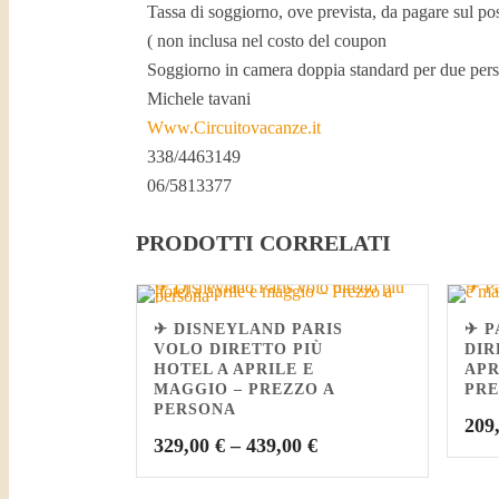
Tassa di soggiorno, ove prevista, da pagare sul post
( non inclusa nel costo del coupon
Soggiorno in camera doppia standard per due per
Michele tavani
Www.Circuitovacanze.it
338/4463149
06/5813377
PRODOTTI CORRELATI
✈ DISNEYLAND PARIS
✈ P
VOLO DIRETTO PIÙ
DIR
HOTEL A APRILE E
APR
MAGGIO – PREZZO A
PRE
PERSONA
209
329,00
€
–
439,00
€