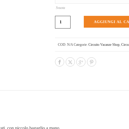
Svuota
AGGIUNGI AL C
COD:
N/A
Categorie:
Circuito Vacanze Shop
,
Circ
icati, con piccolo bagaglio a mano