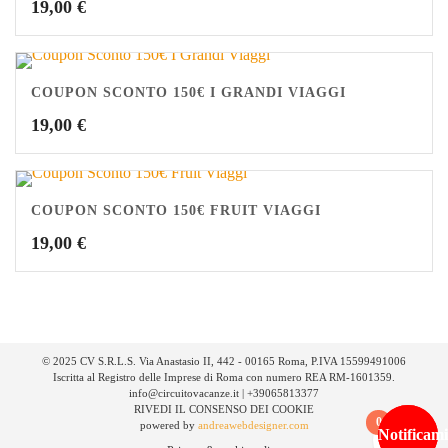
19,00
€
COUPON SCONTO 150€ I GRANDI VIAGGI
19,00
€
COUPON SCONTO 150€ FRUIT VIAGGI
19,00
€
© 2025 CV S.R.L.S. Via Anastasio II, 442 - 00165 Roma, P.IVA 15599491006
Iscritta al Registro delle Imprese di Roma con numero REA RM-1601359.
info@circuitovacanze.it | +39065813377
RIVEDI IL CONSENSO DEI COOKIE
0
powered by
andreawebdesigner.com
Notificami
Notificami