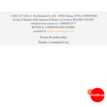
© 2025 CV S.R.L.S. Via Anastasio II, 442 - 00165 Roma, P.IVA 15599491006
Iscritta al Registro delle Imprese di Roma con numero REA RM-1601359.
info@circuitovacanze.it | +39065813377
RIVEDI IL CONSENSO DEI COOKIE
powered by
andreawebdesigner.com
Privacy & cookie policy
Termini e Condizioni d’uso
0
Notificami
Notificami