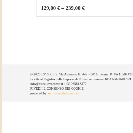
129,00
€
–
239,00
€
© 2025 CV S.R.L.S. Via Anastasio II, 442 - 00165 Roma, P.IVA 1559949
Iscritta al Registro delle Imprese di Roma con numero REA RM-1601359.
info@circuitovacanze.it | +39065813377
RIVEDI IL CONSENSO DEI COOKIE
powered by
andreawebdesigner.com