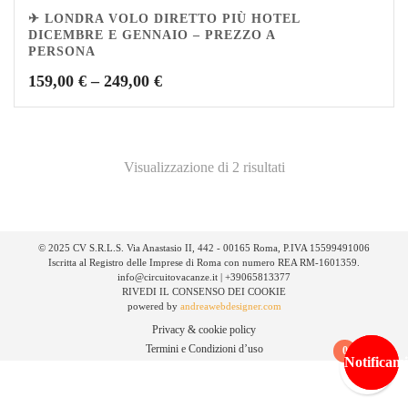
✈ LONDRA VOLO DIRETTO PIÙ HOTEL
DICEMBRE E GENNAIO – PREZZO A
PERSONA
159,00
€
–
249,00
€
Visualizzazione di 2 risultati
© 2025 CV S.R.L.S. Via Anastasio II, 442 - 00165 Roma, P.IVA 15599491006
Iscritta al Registro delle Imprese di Roma con numero REA RM-1601359.
info@circuitovacanze.it | +39065813377
RIVEDI IL CONSENSO DEI COOKIE
powered by
andreawebdesigner.com
Privacy & cookie policy
Termini e Condizioni d’uso
0
Notificami
Notificami