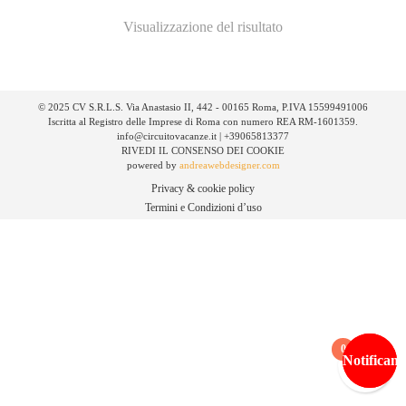
Visualizzazione del risultato
© 2025 CV S.R.L.S. Via Anastasio II, 442 - 00165 Roma, P.IVA 15599491006
Iscritta al Registro delle Imprese di Roma con numero REA RM-1601359.
info@circuitovacanze.it | +39065813377
RIVEDI IL CONSENSO DEI COOKIE
powered by
andreawebdesigner.com
Privacy & cookie policy
Termini e Condizioni d’uso
0
Notificami
Notificami