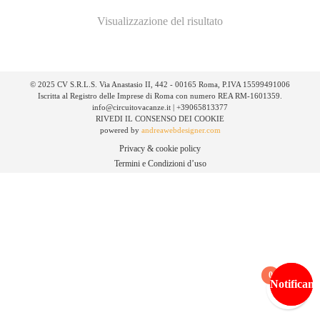
Visualizzazione del risultato
© 2025 CV S.R.L.S. Via Anastasio II, 442 - 00165 Roma, P.IVA 15599491006
Iscritta al Registro delle Imprese di Roma con numero REA RM-1601359.
info@circuitovacanze.it | +39065813377
RIVEDI IL CONSENSO DEI COOKIE
powered by
andreawebdesigner.com
Privacy & cookie policy
Termini e Condizioni d’uso
0
Notificami
Notificami