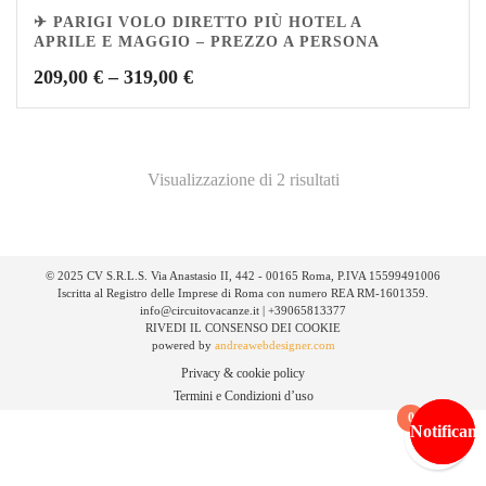
✈ PARIGI VOLO DIRETTO PIÙ HOTEL A
APRILE E MAGGIO – PREZZO A PERSONA
209,00
€
–
319,00
€
Visualizzazione di 2 risultati
© 2025 CV S.R.L.S. Via Anastasio II, 442 - 00165 Roma, P.IVA 15599491006
Iscritta al Registro delle Imprese di Roma con numero REA RM-1601359.
info@circuitovacanze.it | +39065813377
RIVEDI IL CONSENSO DEI COOKIE
powered by
andreawebdesigner.com
Privacy & cookie policy
Termini e Condizioni d’uso
0
Notificami
Notificami