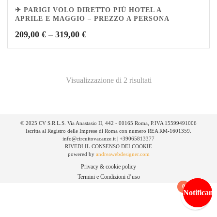
✈ PARIGI VOLO DIRETTO PIÙ HOTEL A
APRILE E MAGGIO – PREZZO A PERSONA
209,00
€
–
319,00
€
Visualizzazione di 2 risultati
© 2025 CV S.R.L.S. Via Anastasio II, 442 - 00165 Roma, P.IVA 15599491006
Iscritta al Registro delle Imprese di Roma con numero REA RM-1601359.
info@circuitovacanze.it | +39065813377
RIVEDI IL CONSENSO DEI COOKIE
powered by
andreawebdesigner.com
Privacy & cookie policy
Termini e Condizioni d’uso
0
Notificami
Notificami