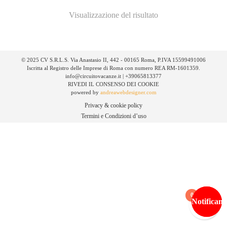
Visualizzazione del risultato
© 2025 CV S.R.L.S. Via Anastasio II, 442 - 00165 Roma, P.IVA 15599491006
Iscritta al Registro delle Imprese di Roma con numero REA RM-1601359.
info@circuitovacanze.it | +39065813377
RIVEDI IL CONSENSO DEI COOKIE
powered by
andreawebdesigner.com
Privacy & cookie policy
Termini e Condizioni d’uso
0
Notificami
Notificami