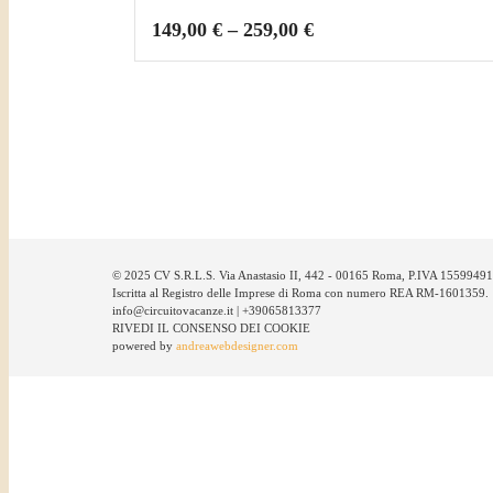
149,00
€
–
259,00
€
© 2025 CV S.R.L.S. Via Anastasio II, 442 - 00165 Roma, P.IVA 1559949
Iscritta al Registro delle Imprese di Roma con numero REA RM-1601359.
info@circuitovacanze.it | +39065813377
RIVEDI IL CONSENSO DEI COOKIE
powered by
andreawebdesigner.com