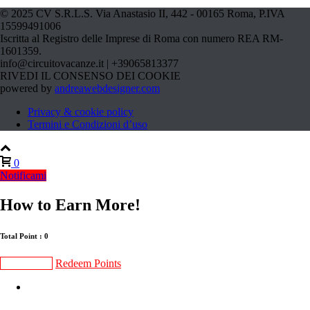
© 2025 CV S.R.L.S. Via Anastasio II, 442 - 00165 Roma, P.IVA
15599491006
Iscritta al Registro delle Imprese di Roma con numero REA RM-
1601359.
info@circuitovacanze.it | +39065813377
RIVEDI IL CONSENSO DEI COOKIE
powered by
andreawebdesigner.com
Privacy & cookie policy
Termini e Condizioni d’uso
0
Notificami
How to Earn More!
Total Point : 0
Gain Points
Redeem Points