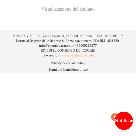
Visualizzazione del risultato
© 2025 CV S.R.L.S. Via Anastasio II, 442 - 00165 Roma, P.IVA 15599491006
Iscritta al Registro delle Imprese di Roma con numero REA RM-1601359.
info@circuitovacanze.it | +39065813377
RIVEDI IL CONSENSO DEI COOKIE
powered by
andreawebdesigner.com
Privacy & cookie policy
Termini e Condizioni d’uso
0
Notificami
Notificami