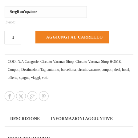
Svuota
AGGIUNGI AL CARRELLO
COD:
N/A
Categorie:
Circuito Vacanze Shop
,
Circuito Vacanze Shop HOME
,
Coupon
,
Destinazioni
Tag:
autunno
,
barcellona
,
circuitovacanze
,
coupon
,
deal
,
hotel
,
offerte
,
spagna
,
viaggi
,
volo
DESCRIZIONE
INFORMAZIONI AGGIUNTIVE