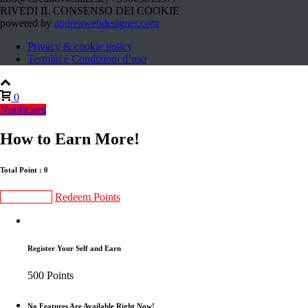
RIVEDI IL CONSENSO DEI COOKIE
powered by
andreawebdesigner.com
Privacy & cookie policy
Termini e Condizioni d’uso
0
Notificami
How to Earn More!
Total Point : 0
Gain Points
Redeem Points
Register Your Self and Earn
500 Points
No Features Are Available Right Now!