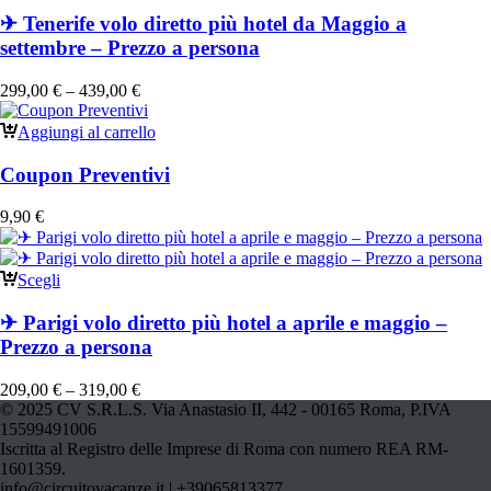
✈ Tenerife volo diretto più hotel da Maggio a
settembre – Prezzo a persona
299,00
€
–
439,00
€
Aggiungi al carrello
Coupon Preventivi
9,90
€
Scegli
✈ Parigi volo diretto più hotel a aprile e maggio –
Prezzo a persona
209,00
€
–
319,00
€
© 2025 CV S.R.L.S. Via Anastasio II, 442 - 00165 Roma, P.IVA
15599491006
Iscritta al Registro delle Imprese di Roma con numero REA RM-
1601359.
info@circuitovacanze.it | +39065813377