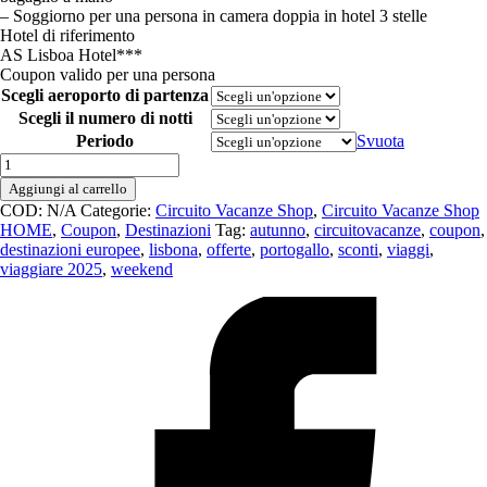
– Soggiorno per una persona in camera doppia in hotel 3 stelle
Hotel di riferimento
AS Lisboa Hotel***
Coupon valido per una persona
Scegli aeroporto di partenza
Scegli il numero di notti
Periodo
Svuota
✈
Lisbona:
Aggiungi al carrello
Pacchetto
COD:
N/A
Categorie:
Circuito Vacanze Shop
,
Circuito Vacanze Shop
con
HOME
,
Coupon
,
Destinazioni
Tag:
autunno
,
circuitovacanze
,
coupon
,
volo
destinazioni europee
,
lisbona
,
offerte
,
portogallo
,
sconti
,
viaggi
,
diretto
viaggiare 2025
,
weekend
A/R
con
2
o
3
notti
in
hotel
con
prima
colazione