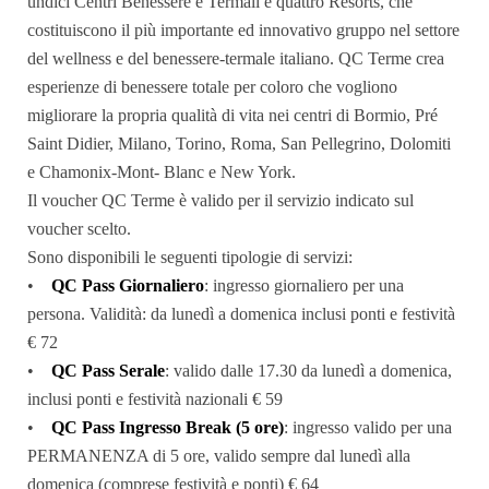
undici Centri Benessere e Termali e quattro Resorts, che
costituiscono il più importante ed innovativo gruppo nel settore
del wellness e del benessere-termale italiano. QC Terme crea
esperienze di benessere totale per coloro che vogliono
migliorare la propria qualità di vita nei centri di Bormio, Pré
Saint Didier, Milano, Torino, Roma, San Pellegrino, Dolomiti
e Chamonix-Mont- Blanc e New York.
Il voucher QC Terme è valido per il servizio indicato sul
voucher scelto.
Sono disponibili le seguenti tipologie di servizi:
•
QC Pass Giornaliero
: ingresso giornaliero per una
persona. Validità: da lunedì a domenica inclusi ponti e festività
€ 72
•
QC Pass Serale
: valido dalle 17.30 da lunedì a domenica,
inclusi ponti e festività nazionali € 59
•
QC Pass Ingresso Break (5 ore)
: ingresso valido per una
PERMANENZA di 5 ore, valido sempre dal lunedì alla
domenica (comprese festività e ponti) € 64